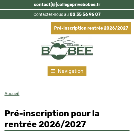
Aller
contact[@]collegeprivebobee.fr
au
Contactez-nous au
02 35 56 96 07
contenu
principal
Pré-inscription rentrée 2026/2027
Navigation
Accueil
Fil
d'Ariane
Pré-inscription pour la
rentrée 2026/2027