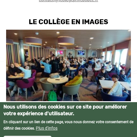
LE COLLÈGE EN IMAGES
Nous utilisons des cookies sur ce site pour améliorer
votre expérience d'utilisateur.
En cliquant sur un lien de cette page, vous nous donnez votre consentement de
© Collège privé Bobée • Tous droits réservés •
Mentions légales
•
Plan du
Plus d'infos
définir des cookies.
site
•
Contact