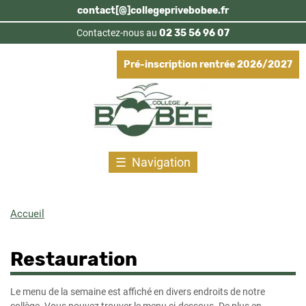
Aller
contact[@]collegeprivebobee.fr
au
Contactez-nous au
02 35 56 96 07
contenu
principal
Pré-inscription rentrée 2026/2027
Navigation
Accueil
Fil
d'Ariane
Restauration
Le menu de la semaine est affiché en divers endroits de notre
collège. Vous pouvez trouver le menu ci-dessous. De plus en