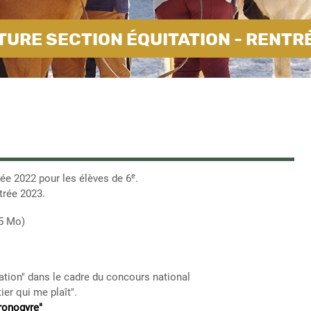
URE SECTION ÉQUITATION - RENTR
e
trée 2022 pour les élèves de 6
.
trée 2023.
05 Mo)
tation" dans le cadre du concours national
ier qui me plaît".
ronogyre"