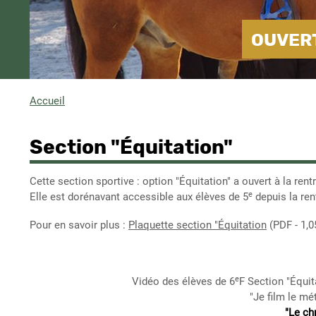
OUVERT
Accueil
Fil
d'Ariane
Section "Équitation"
Cette section sportive : option "Équitation" a ouvert à la ren
e
Elle est dorénavant accessible aux élèves de 5
depuis la ren
Pour en savoir plus :
Plaquette section "Équitation
(PDF - 1,
e
Vidéo des élèves de 6
F Section "Équi
"Je film le mét
"Le ch