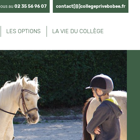
nous au
02 35 56 96 07
contact[@]collegeprivebobee.fr
LES OPTIONS
LA VIE DU COLLÈGE