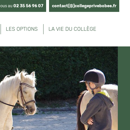
nous au
02 35 56 96 07
contact[@]collegeprivebobee.fr
LES OPTIONS
LA VIE DU COLLÈGE