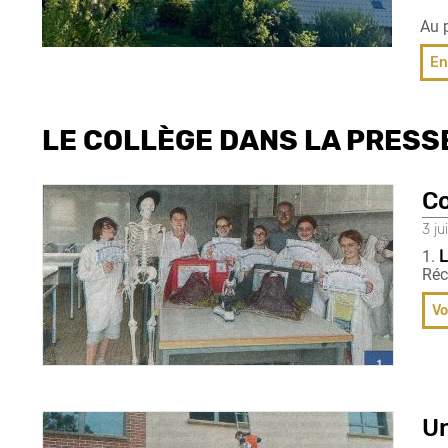
Au 
En
LE COLLÈGE DANS LA PRESS
Co
3 ju
1.
L
Réc
Vo
Un