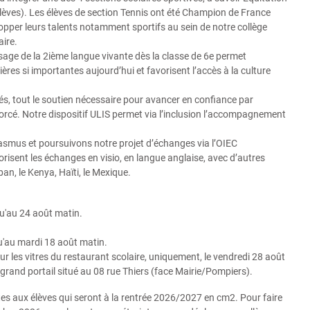
 élèves). Les élèves de section Tennis ont été Champion de France
elopper leurs talents notamment sportifs au sein de notre collège
ire.
sage de la 2ième langue vivante dès la classe de 6e permet
s si importantes aujourd’hui et favorisent l’accès à la culture
ltés, tout le soutien nécessaire pour avancer en confiance par
rcé. Notre dispositif ULIS permet via l’inclusion l’accompagnement
asmus et poursuivons notre projet d’échanges via l’OIEC
risent les échanges en visio, en langue anglaise, avec d’autres
an, le Kenya, Haïti, le Mexique.
squ'au 24 août matin.
squ'au mardi 18 août matin.
ur les vitres du restaurant scolaire, uniquement, le vendredi 28 août
grand portail situé au 08 rue Thiers (face Mairie/Pompiers).
es aux élèves qui seront à la rentrée 2026/2027 en cm2. Pour faire