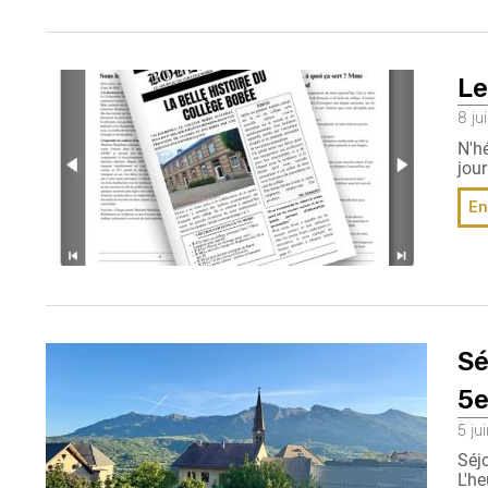
Le
8 ju
N'hé
jour
En
Sé
5
5 ju
Séj
L'h