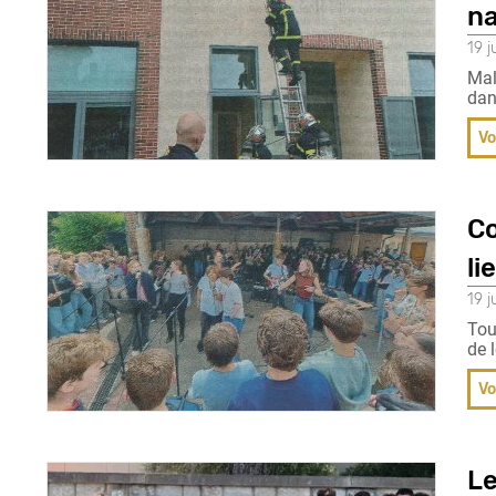
na
19 j
Mal
dan
Vo
Co
li
19 j
Tou
de 
Vo
Le