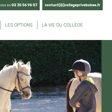
nous au
02 35 56 96 07
contact[@]collegeprivebobee.fr
LES OPTIONS
LA VIE DU COLLÈGE