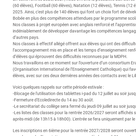
(60 élèves), Football (60 élèves), Natation (12 élèves), Tennis (12
2025. Ainsi, c'est plus de 140 élèves qui font un choix fort de dév
Bobée en plus des compétences attendues par le programme scola
Nos classes à projet européen avec anglais renforcé et l’apprentis
indéniablement de développer davantage les compétences langagière
d’autres pays.
Nos classes à effectif allégé offrent aux élèves qui ont des difficu
l’accompagnement mis en place et les temps d’enseignement renfo
d’élèves qui éprouvent des difficultés reconnues par la MDPH.
Nous travaillons en ce moment sur l’ouverture d’un consortium Er
(Organisation International de l’Enseignement Catholique) qui favo
élèves, avec sur ces deux dernières années des contacts avec le Lib
Voici quelques rappels sur cette période estivale :
-Blocage de l'utilisation des tablettes i-pad du 12 juillet au soir ju
-Fermeture d'Ecoledirecte du 14 au 30 août.
-Le secrétariat du collège sera fermé du jeudi 09 juillet au soir ju
-Les listes des classes pour la rentrée 2026/2027 seront affichés s
après-midi (de 13h15 à 18h00). L'entrée se fera uniquement par le 
Les inscriptions en 6ième pour la rentrée 2027/2028 seront ouvert