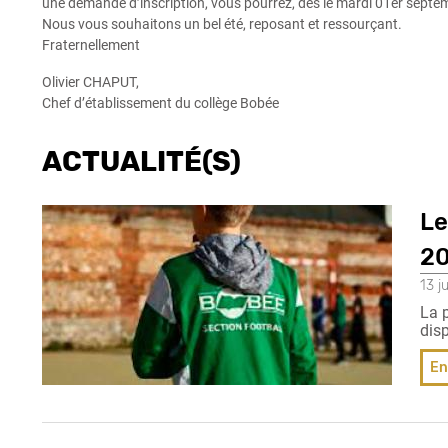
une demande d’inscription, vous pourrez, dès le mardi 01er septem
Nous vous souhaitons un bel été, reposant et ressourçant.
Fraternellement
Olivier CHAPUT,
Chef d’établissement du collège Bobée
ACTUALITÉ(S)
Le
2
13 j
La p
dis
En