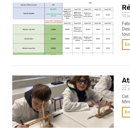
Ré
13 j
Féli
Des
tou
En
At
22 j
Cet
Mme
En