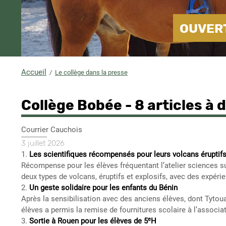
OUVERT
Accueil
Le collège dans la presse
Fil
d'Ariane
Collège Bobée - 8 articles à 
Nom
Courrier Cauchois
du
date
3 juillet 2026
journal
article
Description
1.
Les scientifiques récompensés pour leurs volcans éruptif
presse
Récompense pour les élèves fréquentant l’atelier sciences su
deux types de volcans, éruptifs et explosifs, avec des expé
2.
Un geste solidaire pour les enfants du Bénin
Après la sensibilisation avec des anciens élèves, dont Tytouan
élèves a permis la remise de fournitures scolaire à l’associ
e
3.
Sortie à Rouen pour les élèves de 5
H