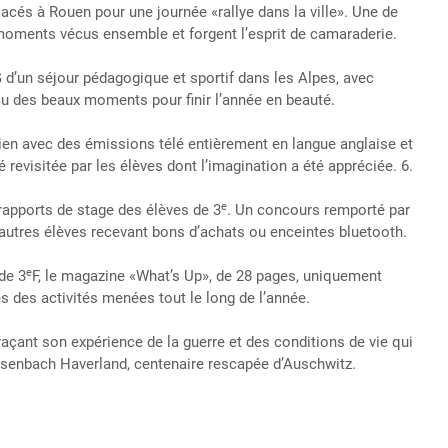
acés à Rouen pour une journée «rallye dans la ville». Une de
e moments vécus ensemble et forgent l’esprit de camaraderie.
 d’un séjour pédagogique et sportif dans les Alpes, avec
cu des beaux moments pour finir l’année en beauté.
lien avec des émissions télé entièrement en langue anglaise et
té revisitée par les élèves dont l’imagination a été appréciée. 6.
e
rapports de stage des élèves de 3
. Un concours remporté par
s autres élèves recevant bons d’achats ou enceintes bluetooth.
e
de 3
F, le magazine «What’s Up», de 28 pages, uniquement
s des activités menées tout le long de l’année.
raçant son expérience de la guerre et des conditions de vie qui
 Eisenbach Haverland, centenaire rescapée d’Auschwitz.