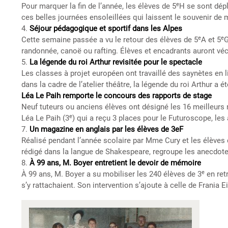
e
Pour marquer la fin de l’année, les élèves de 5
H se sont dépl
ces belles journées ensoleillées qui laissent le souvenir d
4.
Séjour pédagogique et sportif dans les Alpes
e
e
Cette semaine passée a vu le retour des élèves de 5
A et 5
G
randonnée, canoë ou rafting. Élèves et encadrants auront vé
5.
La légende du roi Arthur revisitée pour le spectacle
Les classes à projet européen ont travaillé des saynètes en 
dans la cadre de l’atelier théâtre, la légende du roi Arthur a é
Léa Le Paih remporte le concours des rapports de stage
Neuf tuteurs ou anciens élèves ont désigné les 16 meilleurs 
e
Léa Le Paih (3
) qui a reçu 3 places pour le Futuroscope, le
7.
Un magazine en anglais par les élèves de 3eF
Réalisé pendant l’année scolaire par Mme Cury et les élèves 
rédigé dans la langue de Shakespeare, regroupe les anecdote
8.
À 99 ans, M. Boyer entretient le devoir de mémoire
e
À 99 ans, M. Boyer a su mobiliser les 240 élèves de 3
en ret
s’y rattachaient. Son intervention s’ajoute à celle de Frania
Image
presse