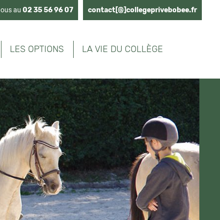
nous au
02 35 56 96 07
contact[@]collegeprivebobee.fr
LES OPTIONS
LA VIE DU COLLÈGE