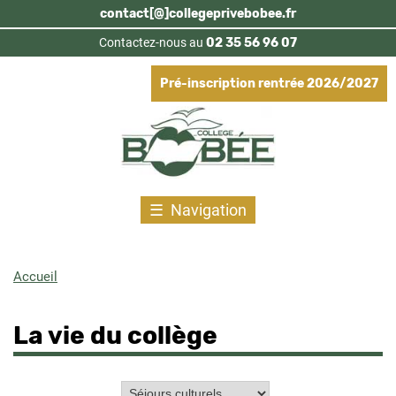
Aller
contact[@]collegeprivebobee.fr
au
Contactez-nous au
02 35 56 96 07
contenu
principal
Pré-inscription rentrée 2026/2027
Navigation
Accueil
Fil
d'Ariane
La vie du collège