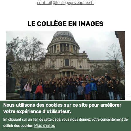
contact[@]collegeprivebobee.fr
LE COLLÈGE EN IMAGES
Nous utilisons des cookies sur ce site pour améliorer
votre expérience d'utilisateur.
En cliquant sur un lien de cette page, vous nous donnez votre consentement de
© Collège privé Bobée • Tous droits réservés •
Mentions légales
•
Plan du
Plus d'infos
définir des cookies.
site
•
Contact