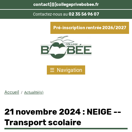
Aller
contact[@]collegeprivebobee.fr
au
Contactez-nous au
02 35 56 96 07
contenu
principal
Pré-inscription rentrée 2026/2027
Navigation
Accueil
Actualité(s)
Fil
d'Ariane
21 novembre 2024 : NEIGE --
Transport scolaire