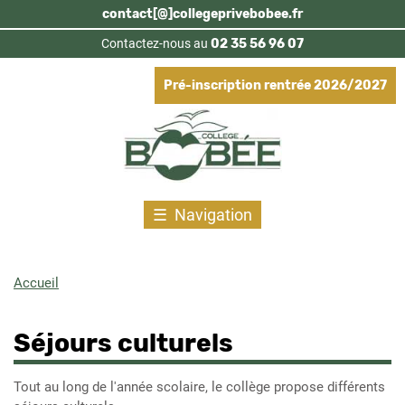
Aller
contact[@]collegeprivebobee.fr
au
Contactez-nous au
02 35 56 96 07
contenu
principal
Pré-inscription rentrée 2026/2027
Navigation
Accueil
Fil
d'Ariane
Séjours culturels
Tout au long de l'année scolaire, le collège propose différents