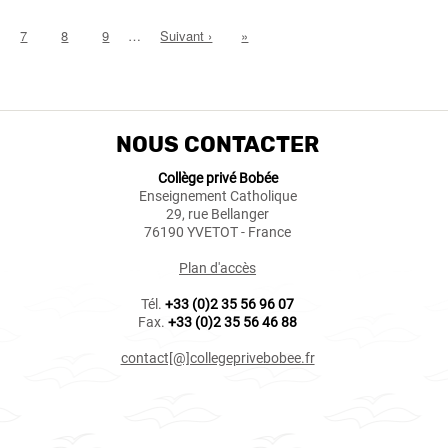
ge
Page
7
Page
8
Page
9
…
Page
Suivant ›
Dernière
»
suivante
page
NOUS CONTACTER
Collège privé Bobée
Enseignement Catholique
29, rue Bellanger
76190 YVETOT - France
Plan d'accès
Tél.
+33 (0)2 35 56 96 07
Fax.
+33 (0)2 35 56 46 88
contact[@]collegeprivebobee.fr