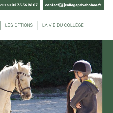
nous au
02 35 56 96 07
contact[@]collegeprivebobee.fr
LES OPTIONS
LA VIE DU COLLÈGE