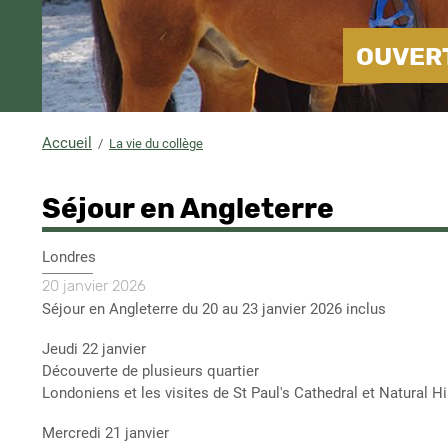
OUVERT
Accueil
La vie du collège
Fil
d'Ariane
Séjour en Angleterre
Lieu
Londres
Date
20 janvier 2026
évènement
Description
Séjour en Angleterre du 20 au 23 janvier 2026 inclus
Jeudi 22 janvier
Découverte de plusieurs quartier
Londoniens et les visites de St Paul's Cathedral et Natural
Mercredi 21 janvier