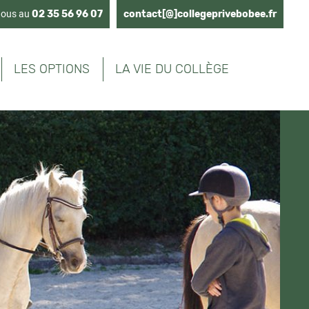
nous au
02 35 56 96 07
contact[@]collegeprivebobee.fr
LES OPTIONS
LA VIE DU COLLÈGE